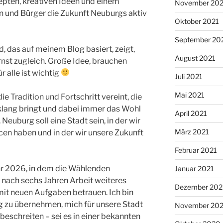
zepten, kreativen Ideen und einem
November 202
en und Bürger die Zukunft Neuburgs aktiv
Oktober 2021
September 20
ld, das auf meinem Blog basiert, zeigt,
August 2021
rnst zugleich. Große Idee, brauchen
 alle ist wichtig
Juli 2021
Mai 2021
ie Tradition und Fortschritt vereint, die
nklang bringt und dabei immer das Wohl
April 2021
Neuburg soll eine Stadt sein, in der wir
März 2021
ncen haben und in der wir unsere Zukunft
Februar 2021
ahr 2026, in dem die Wählenden
Januar 2021
 nach sechs Jahren Arbeit weiteres
Dezember 20
it neuen Aufgaben betrauen. Ich bin
g zu übernehmen, mich für unsere Stadt
November 20
eschreiten – sei es in einer bekannten