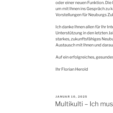
oder einer neuen Funktion. D
um mit Ihnen ins Gespräch zu 
Vorstellungen für Neuburgs Zu
Ich danke Ihnen allen für Ihr In
Unterstützung in den letzten J
starkes, zukunftsfähiges Neubu
Austausch mit Ihnen und darauf
Auf ein erfolgreiches, gesunde
Ihr Florian Herold
VERÖFFENTLICHT
JANUAR 10, 2025
AM
Multikulti – Ich mu