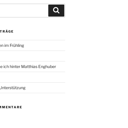
Suchen
ITRÄGE
en im Frühling
he ich hinter Matthias Enghuber
 Unterstützung
MMENTARE