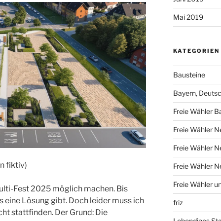
Mai 2019
KATEGORIEN
Bausteine
Bayern, Deuts
Freie Wähler B
Freie Wähler N
Freie Wähler 
n fiktiv)
Freie Wähler 
Freie Wähler u
kulti-Fest 2025 möglich machen. Bis
es eine Lösung gibt. Doch leider muss ich
friz
cht stattfinden. Der Grund: Die
Lebendiges St