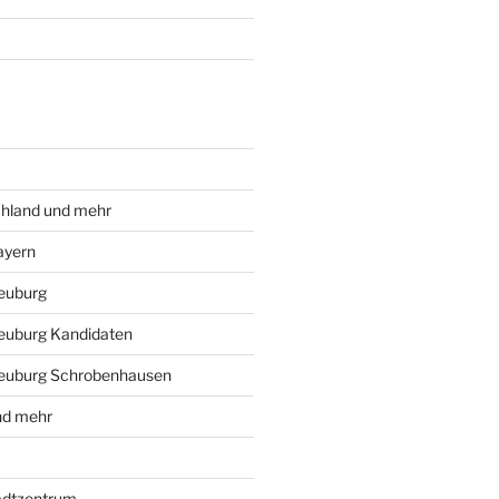
chland und mehr
ayern
euburg
Neuburg Kandidaten
Neuburg Schrobenhausen
nd mehr
adtzentrum