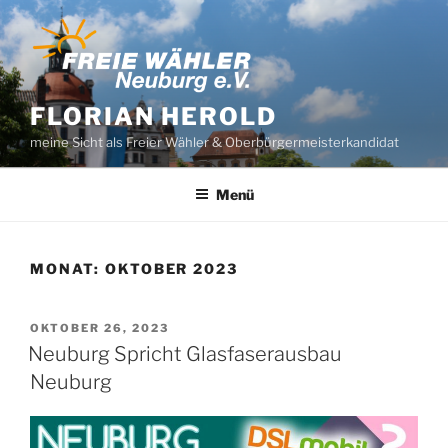
Zum
Inhalt
springen
FLORIAN HEROLD
meine Sicht als Freier Wähler & Oberbürgermeisterkandidat
Menü
MONAT:
OKTOBER 2023
VERÖFFENTLICHT
OKTOBER 26, 2023
AM
Neuburg Spricht Glasfaserausbau
Neuburg